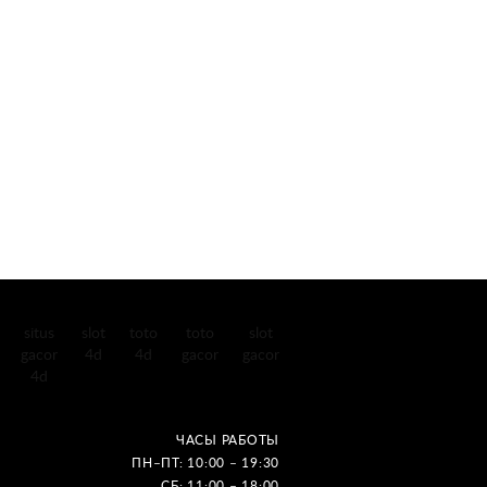
situs
slot
toto
toto
slot
gacor
4d
4d
gacor
gacor
4d
ЧАСЫ РАБОТЫ
ПН–ПТ: 10:00 – 19:30
СБ: 11:00 – 18:00