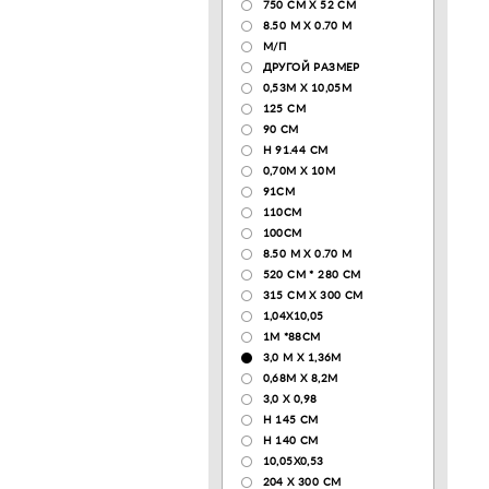
750 CM X 52 CM
8.50 М X 0.70 М
М/П
ДРУГОЙ РАЗМЕР
0,53М Х 10,05М
125 CM
90 СМ
H 91.44 CM
0,70М Х 10М
91СМ
110CM
100CM
8.50 M X 0.70 M
520 СМ * 280 СМ
315 CM X 300 CM
1,04X10,05
1М *88СМ
3,0 М Х 1,36М
0,68М Х 8,2М
3,0 Х 0,98
H 145 CM
H 140 CM
10,05Х0,53
204 Х 300 СМ