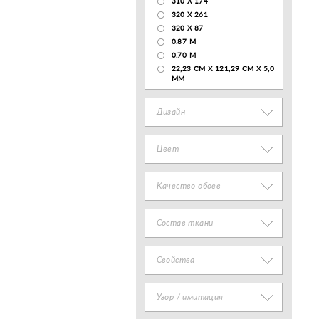
310 X 174
320 X 261
320 X 87
0.87 M
0.70 M
22,23 CM X 121,29 CM X 5,0
MM
Дизайн
Цвет
Качество обоев
Состав ткани
Свойства
Узор / имитация