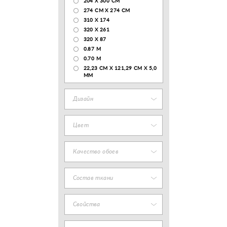
204 Х 300 СМ
274 СМ Х 274 СМ
310 X 174
320 X 261
320 X 87
0.87 M
0.70 M
22,23 CM X 121,29 CM X 5,0
MM
Дизайн
Цвет
Качество обоев
Состав ткани
Свойства