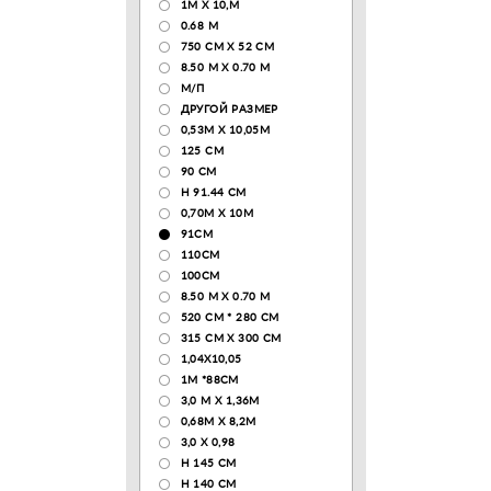
1М Х 10,М
0.68 M
750 CM X 52 CM
8.50 М X 0.70 М
М/П
ДРУГОЙ РАЗМЕР
0,53М Х 10,05М
125 CM
90 СМ
H 91.44 CM
0,70М Х 10М
91СМ
110CM
100CM
8.50 M X 0.70 M
520 СМ * 280 СМ
315 CM X 300 CM
1,04X10,05
1М *88СМ
3,0 М Х 1,36М
0,68М Х 8,2М
3,0 Х 0,98
H 145 CM
H 140 CM