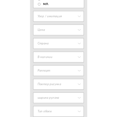
М.П.
Узор / имитация
Цена
Страна
В наличии
Раппорт
Повтор рисунка
ширина рулона
Тип обоев