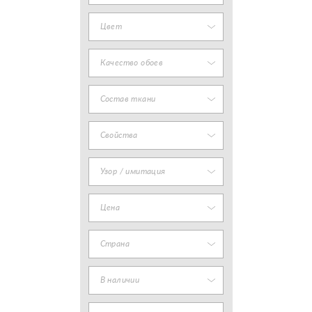
Цвет
Качество обоев
Состав ткани
Свойства
Узор / имитация
Цена
Страна
В наличии