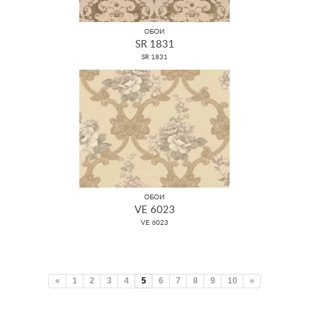
ОБОИ
SR 1831
SR 1831
ОБОИ
VE 6023
VE 6023
«
1
2
3
4
5
6
7
8
9
10
»