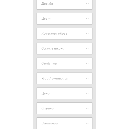
Дизайн
Цвет
Качество обоев
Состав ткани
Свойства
Узор / имитация
Цена
Страна
В наличии