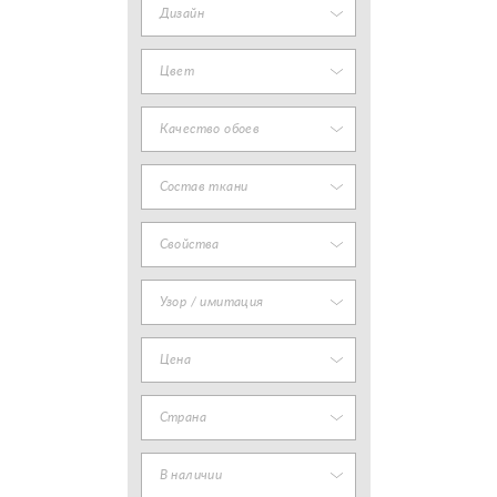
Дизайн
Цвет
Качество обоев
Состав ткани
Свойства
Узор / имитация
Цена
Страна
В наличии