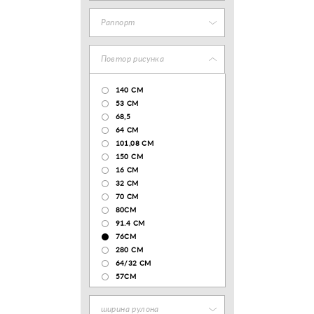
Раппорт
Повтор рисунка
140 CM
53 СМ
68,5
64 СМ
101,08 CM
150 CM
16 СМ
32 СМ
70 CM
80СМ
91.4 СМ
76СМ
280 СМ
64/32 СМ
57СМ
ширина рулона