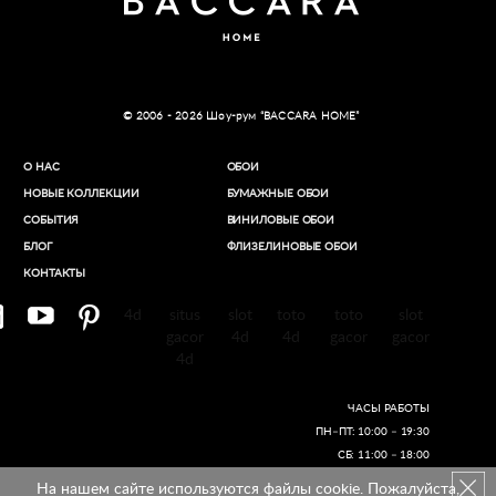
© 2006 - 2026 Шоу-рум “BACCARA HOME”
О НАС
ОБОИ
НОВЫЕ КОЛЛЕКЦИИ
БУМАЖНЫЕ ОБОИ
СОБЫТИЯ
ВИНИЛОВЫЕ ОБОИ​
БЛОГ
ФЛИЗЕЛИНОВЫЕ ОБОИ
КОНТАКТЫ
4d
situs
slot
toto
toto
slot
gacor
4d
4d
gacor
gacor
4d
ЧАСЫ РАБОТЫ
ПН–ПТ: 10:00 – 19:30
СБ: 11:00 – 18:00
На нашем сайте используются файлы cookie. Пожалуйста,
Создание сайтов