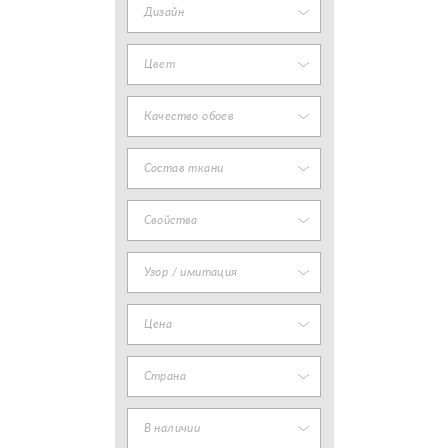
Дизайн
Цвет
Качество обоев
Состав ткани
Свойства
Узор / имитация
Цена
Страна
В наличии