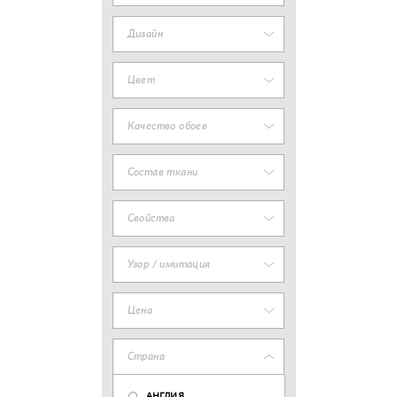
Дизайн
Цвет
Качество обоев
Состав ткани
Свойства
Узор / имитация
Цена
Страна
АНГЛИЯ