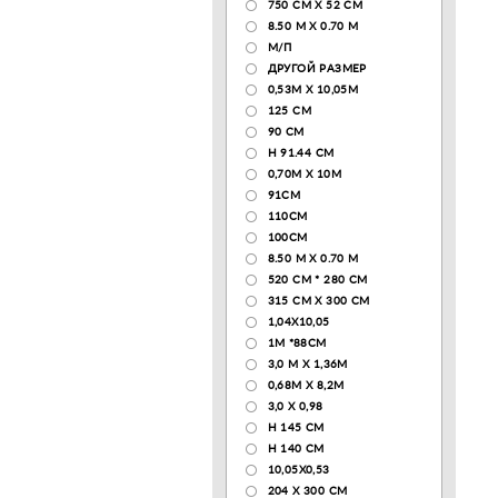
750 CM X 52 CM
8.50 М X 0.70 М
М/П
ДРУГОЙ РАЗМЕР
0,53М Х 10,05М
125 CM
90 СМ
H 91.44 CM
0,70М Х 10М
91СМ
110CM
100CM
8.50 M X 0.70 M
520 СМ * 280 СМ
315 CM X 300 CM
1,04X10,05
1М *88СМ
3,0 М Х 1,36М
0,68М Х 8,2М
3,0 Х 0,98
H 145 CM
H 140 CM
10,05Х0,53
204 Х 300 СМ