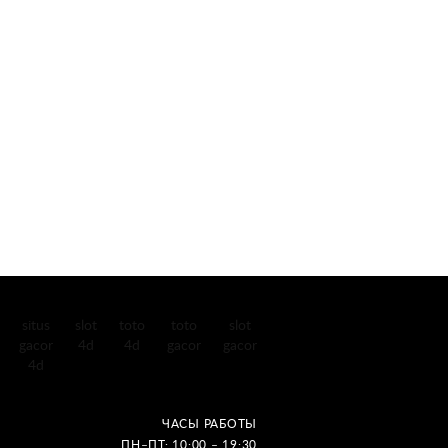
situs
slot
toto
toto
slot
gacor
4d
4d
gacor
gacor
4d
ЧАСЫ РАБОТЫ
ПН–ПТ: 10:00 – 19:30