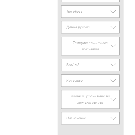
Тип обоев
Длина рулона
Толщина защитного
покрытия
Вес/ м2
Качество
наличие уточняйте на
момент заказа
Назначение