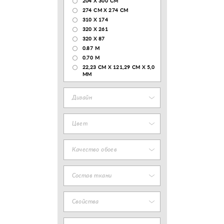
204 Х 300 СМ
274 СМ Х 274 СМ
310 X 174
320 X 261
320 X 87
0.87 M
0.70 M
22,23 CM X 121,29 CM X 5,0
MM
Дизайн
Цвет
Качество обоев
Состав ткани
Свойства