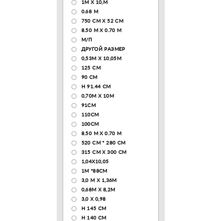
1М Х 10,М
0.68 M
750 CM X 52 CM
8.50 М X 0.70 М
М/П
ДРУГОЙ РАЗМЕР
0,53М Х 10,05М
125 CM
90 СМ
H 91.44 CM
0,70М Х 10М
91СМ
110CM
100CM
8.50 M X 0.70 M
520 СМ * 280 СМ
315 CM X 300 CM
1,04X10,05
1М *88СМ
3,0 М Х 1,36М
0,68М Х 8,2М
3,0 Х 0,98
H 145 CM
H 140 CM