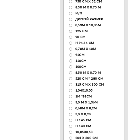
750 CM X 52 CM
8.50 М X 0.70 М
М/П
ДРУГОЙ РАЗМЕР
0,53М Х 10,05М
125 CM
90 СМ
H 91.44 CM
0,70М Х 10М
91СМ
110CM
100CM
8.50 M X 0.70 M
520 СМ * 280 СМ
315 CM X 300 CM
1,04X10,05
1М *88СМ
3,0 М Х 1,36М
0,68М Х 8,2М
3,0 Х 0,98
H 145 CM
H 140 CM
10,05Х0,53
204 Х 300 СМ