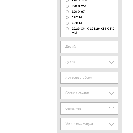
310 X 174
320 X 261
320 X 87
0.87 M
0.70 M
22,23 CM X 121,29 CM X 5,0
MM
Дизайн
Цвет
Качество обоев
Состав ткани
Свойства
Узор / имитация