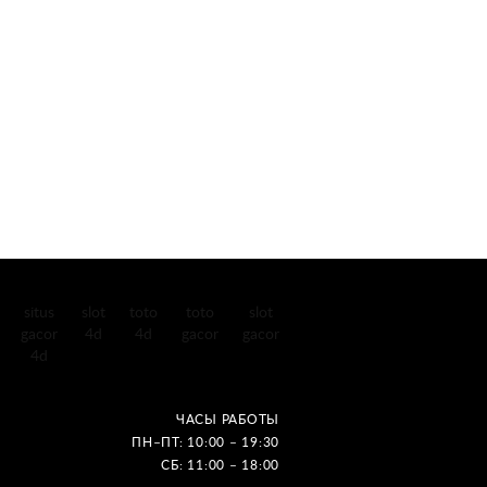
situs
slot
toto
toto
slot
gacor
4d
4d
gacor
gacor
4d
ЧАСЫ РАБОТЫ
ПН–ПТ: 10:00 – 19:30
СБ: 11:00 – 18:00