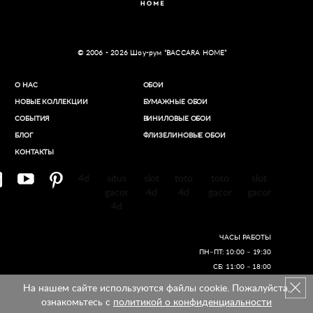
© 2006 - 2026 Шоу-рум “BACCARA HOME”
О НАС
ОБОИ
НОВЫЕ КОЛЛЕКЦИИ
БУМАЖНЫЕ ОБОИ
СОБЫТИЯ
ВИНИЛОВЫЕ ОБОИ​
БЛОГ
ФЛИЗЕЛИНОВЫЕ ОБОИ
КОНТАКТЫ
4d
situs
slot
toto
toto
slot
gacor
4d
4d
gacor
gacor
4d
ЧАСЫ РАБОТЫ
ПН–ПТ: 10:00 – 19:30
СБ: 11:00 – 18:00
На нашем сайте используются файлы cookie. Пожалуйста,
Создание сайтов
ознакомьтесь с
политикой о конфиденциальности