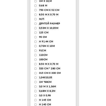
1М Х 10,М
0.68 M
750 CM X 52 CM
8.50 М X 0.70 М
М/П
ДРУГОЙ РАЗМЕР
0,53М Х 10,05М
125 CM
90 СМ
H 91.44 CM
0,70М Х 10М
91СМ
110CM
100CM
8.50 M X 0.70 M
520 СМ * 280 СМ
315 CM X 300 CM
1,04X10,05
1М *88СМ
3,0 М Х 1,36М
0,68М Х 8,2М
3,0 Х 0,98
H 145 CM
H 140 CM