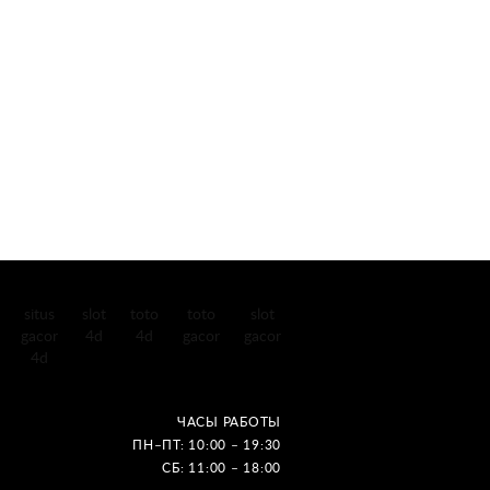
situs
slot
toto
toto
slot
gacor
4d
4d
gacor
gacor
4d
ЧАСЫ РАБОТЫ
ПН–ПТ: 10:00 – 19:30
СБ: 11:00 – 18:00