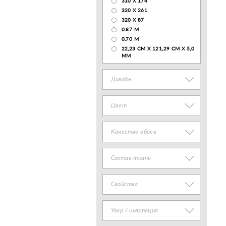
310 X 174
320 X 261
320 X 87
0.87 M
0.70 M
22,23 CM X 121,29 CM X 5,0
MM
Дизайн
Цвет
Качество обоев
Состав ткани
Свойства
Узор / имитация