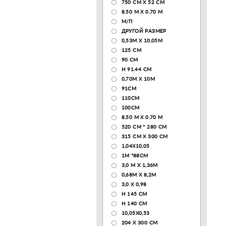
750 CM X 52 CM
8.50 М X 0.70 М
М/П
ДРУГОЙ РАЗМЕР
0,53М Х 10,05М
125 CM
90 СМ
H 91.44 CM
0,70М Х 10М
91СМ
110CM
100CM
8.50 M X 0.70 M
520 СМ * 280 СМ
315 CM X 300 CM
1,04X10,05
1М *88СМ
3,0 М Х 1,36М
0,68М Х 8,2М
3,0 Х 0,98
H 145 CM
H 140 CM
10,05Х0,53
204 Х 300 СМ