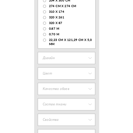
204 Х 300 СМ
274 СМ Х 274 СМ
310 X 174
320 X 261
320 X 87
0.87 M
0.70 M
22,23 CM X 121,29 CM X 5,0
MM
Дизайн
Цвет
Качество обоев
Состав ткани
Свойства