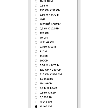
1М Х 10,М
0.68 M
750 CM X 52 CM
8.50 М X 0.70 М
М/П
ДРУГОЙ РАЗМЕР
0,53М Х 10,05М
125 CM
90 СМ
H 91.44 CM
0,70М Х 10М
91СМ
110CM
100CM
8.50 M X 0.70 M
520 СМ * 280 СМ
315 CM X 300 CM
1,04X10,05
1М *88СМ
3,0 М Х 1,36М
0,68М Х 8,2М
3,0 Х 0,98
H 145 CM
H 140 CM