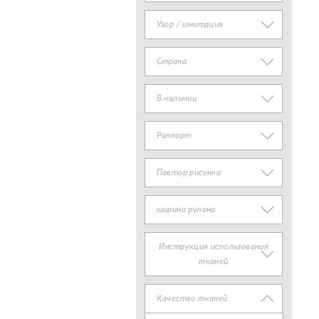
Узор / имитация
Страна
В наличии
Раппорт
Повтор рисунка
ширина рулона
Инструкция использования
тканей
Качество тканей