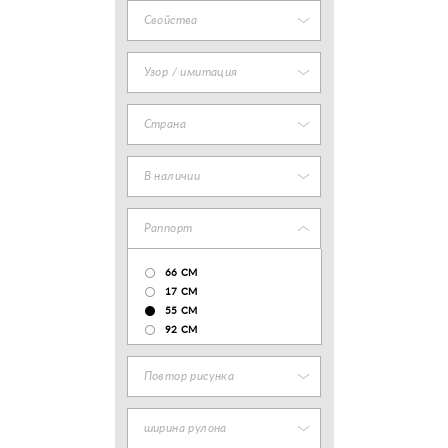
Свойства
Узор / имитация
Страна
В наличии
Раппорт
66 СМ
17 CM
55 СМ
92 СМ
Повтор рисунка
ширина рулона