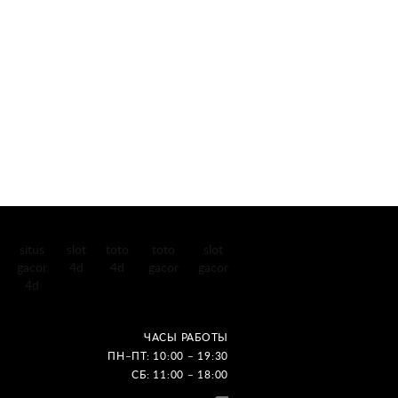
situs
slot
toto
toto
slot
gacor
4d
4d
gacor
gacor
4d
ЧАСЫ РАБОТЫ
ПН–ПТ: 10:00 – 19:30
СБ: 11:00 – 18:00