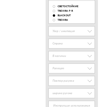
СВЕТОСТОЙКИЕ
TREVIRA F-R
BLACKOUT
TREVIRA
Узор / имитация
Страна
В наличии
Раппорт
Повтор рисунка
ширина рулона
Инструкция использования