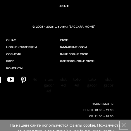
© 2006 - 2026 Шоу-рум “BACCARA HOME”
О НАС
ОБОИ
НОВЫЕ КОЛЛЕКЦИИ
БУМАЖНЫЕ ОБОИ
СОБЫТИЯ
ВИНИЛОВЫЕ ОБОИ​
БЛОГ
ФЛИЗЕЛИНОВЫЕ ОБОИ
КОНТАКТЫ
4d
situs
slot
toto
toto
slot
gacor
4d
4d
gacor
gacor
4d
ЧАСЫ РАБОТЫ
ПН–ПТ: 10:00 – 19:30
СБ: 11:00 – 18:00
На нашем сайте используются файлы cookie. Пожалуйста,
Создание сайтов