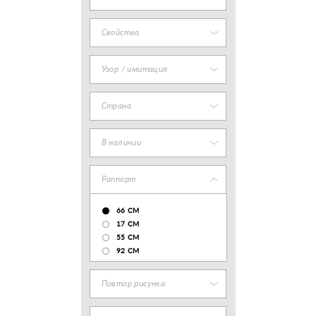
Свойства
Узор / имитация
Страна
В наличии
Раппорт
66 СМ
17 CM
55 СМ
92 СМ
Повтор рисунка