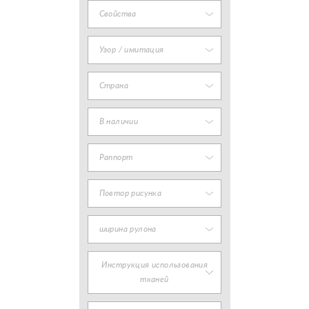
Свойства
Узор / имитация
Страна
В наличии
Раппорт
Повтор рисунка
ширина рулона
Инструкция использования
тканей