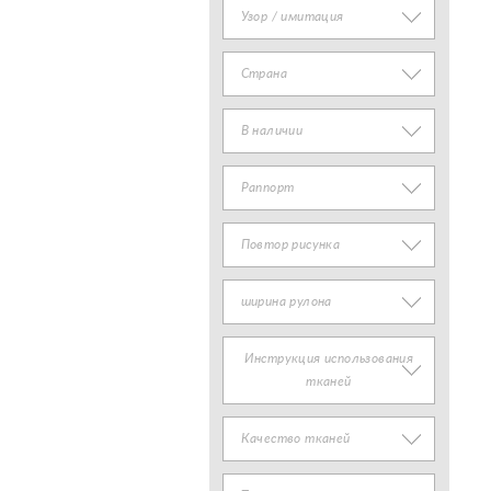
Узор / имитация
Страна
В наличии
Раппорт
Повтор рисунка
ширина рулона
Инструкция использования
тканей
Качество тканей