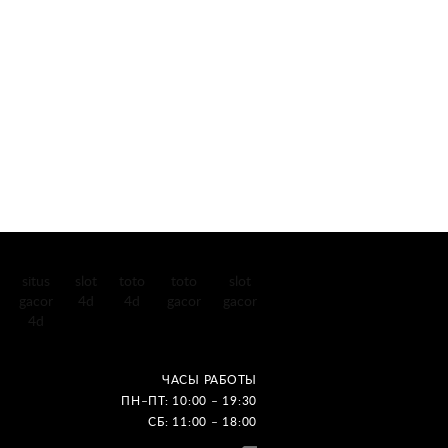
situs
slot
toto
toto
slot
gacor
4d
4d
gacor
gacor
4d
ЧАСЫ РАБОТЫ
ПН–ПТ: 10:00 – 19:30
СБ: 11:00 – 18:00