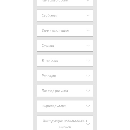
Качество обоев
Свойства
Узор / имитация
Страна
В наличии
Раппорт
Повтор рисунка
ширина рулона
Инструкция использования
тканей