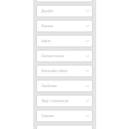
Дизайн
Размер
Цвет
Состав ткани
Качество обоев
Свойства
Узор / имитация
Страна