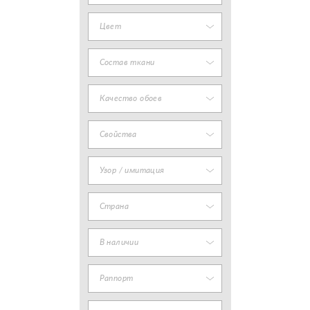
Цвет
Состав ткани
Качество обоев
Свойства
Узор / имитация
Страна
В наличии
Раппорт