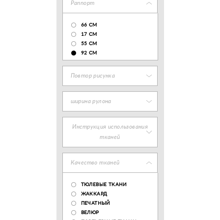
Раппорт
66 СМ
17 CM
55 СМ
92 СМ
Повтор рисунка
ширина рулона
Инструкция использования
тканей
Качество тканей
ТЮЛЕВЫЕ ТКАНИ
ЖАККАРД
ПЕЧАТНЫЙ
ВЕЛЮР