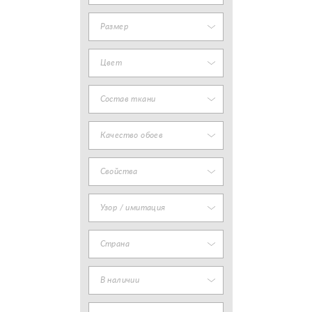
Размер
Цвет
Состав ткани
Качество обоев
Свойства
Узор / имитация
Страна
В наличии