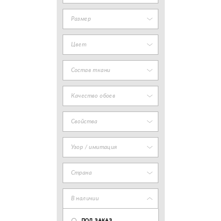
Размер
Цвет
Состав ткани
Качество обоев
Свойства
Узор / имитация
Страна
В наличии
ПОД ЗАКАЗ