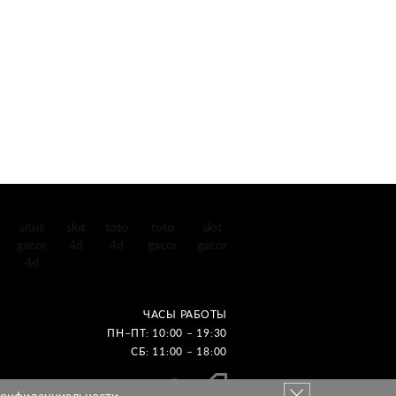
situs
slot
toto
toto
slot
gacor
4d
4d
gacor
gacor
4d
ЧАСЫ РАБОТЫ
ПН–ПТ: 10:00 – 19:30
СБ: 11:00 – 18:00
Создание сайтов