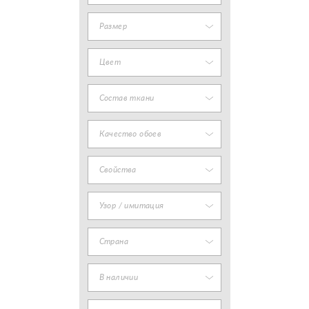
Размер
Цвет
Состав ткани
Качество обоев
Свойства
Узор / имитация
Страна
В наличии