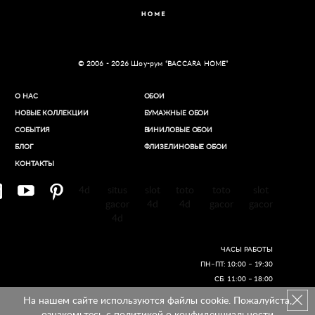
© 2006 - 2026 Шоу-рум “BACCARA HOME”
О НАС
ОБОИ
НОВЫЕ КОЛЛЕКЦИИ
БУМАЖНЫЕ ОБОИ
СОБЫТИЯ
ВИНИЛОВЫЕ ОБОИ​
БЛОГ
ФЛИЗЕЛИНОВЫЕ ОБОИ
КОНТАКТЫ
4d
situs
slot
toto
toto
slot
gacor
4d
4d
gacor
gacor
4d
ЧАСЫ РАБОТЫ
ПН–ПТ: 10:00 – 19:30
СБ: 11:00 – 18:00
На нашем сайте используются файлы cookie. Пожалуйста,
Создание сайтов