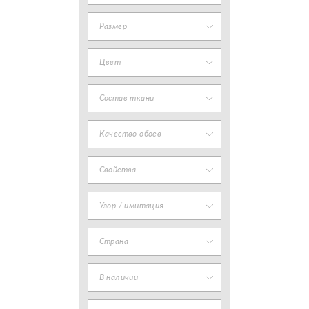
Размер
Цвет
Состав ткани
Качество обоев
Свойства
Узор / имитация
Страна
В наличии