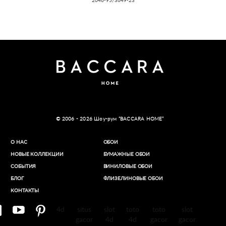
2046-95/3649-23
© 2006 - 2026 Шоу-рум “BACCARA HOME”
О НАС
ОБОИ
НОВЫЕ КОЛЛЕКЦИИ
БУМАЖНЫЕ ОБОИ
СОБЫТИЯ
ВИНИЛОВЫЕ ОБОИ​
БЛОГ
ФЛИЗЕЛИНОВЫЕ ОБОИ
КОНТАКТЫ
4d
situs
slot
toto
toto
slot
gacor
4d
4d
gacor
gacor