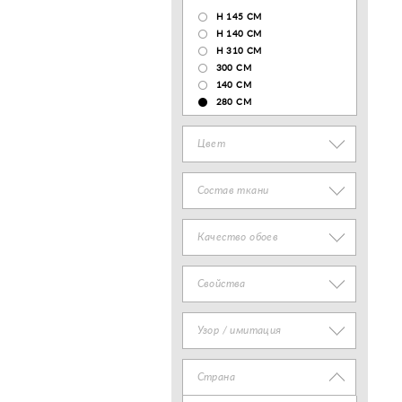
H 145 CM
H 140 CM
H 310 CM
300 CM
140 CМ
280 CM
Цвет
Состав ткани
Качество обоев
Свойства
Узор / имитация
Страна