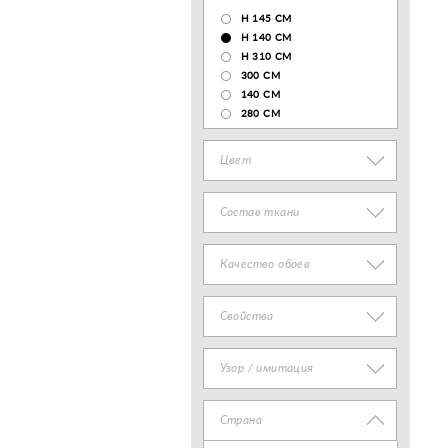
H 145 CM
H 140 CM
H 310 CM
300 CM
140 CМ
280 CM
Цвет
Состав ткани
Качество обоев
Свойства
Узор / имитация
Страна