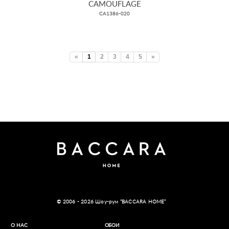
CAMOUFLAGE
CA1386-020
«
1
2
3
4
5
»
© 2006 - 2026 Шоу-рум “BACCARA HOME”
О НАС
ОБОИ