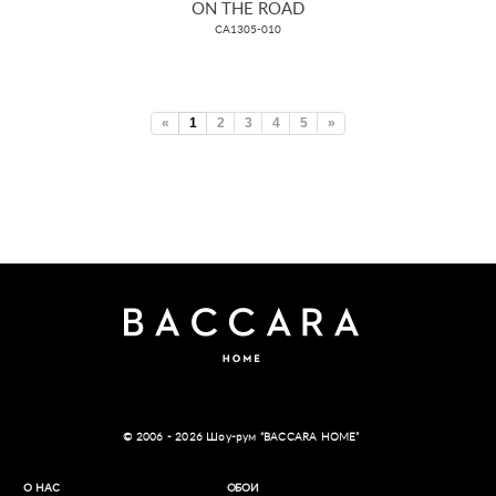
ON THE ROAD
CA1305-010
«
1
2
3
4
5
»
© 2006 - 2026 Шоу-рум “BACCARA HOME”
О НАС
ОБОИ