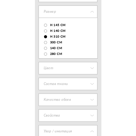
Размер
H 145 CM
H 140 CM
H 310 CM
300 CM
140 CМ
280 CM
Цвет
Состав ткани
Качество обоев
Свойства
Узор / имитация