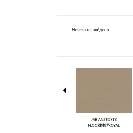
Ничего не найдено.
prev
prev
JAB ANSTOETZ
3605-029
FLOORING/ROYAL