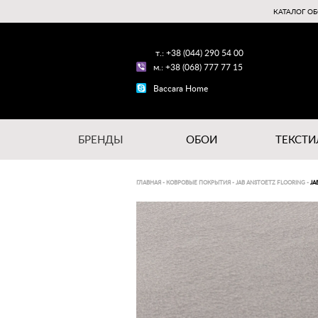
КАТАЛОГ ОБ
т.: +38 (044) 290 54 00
м.: +38 (068) 777 77 15
Baccara Home
БРЕНДЫ
ОБОИ
ТЕКСТИ
ГЛАВНАЯ
-
КОВРОВЫЕ ПОКРЫТИЯ
-
JAB ANSTOETZ FLOORING
-
JA