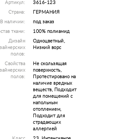
Артикул:
3616-123
Страна:
ГЕРМАНИЯ
В наличии:
под заказ
став ткани:
100% полиамид
Дизайн
Одноцветный,
зайнерских
Низкий ворс
полов:
Свойства
Не скользящая
зайнерских
поверхность,
полов:
Протестировано на
наличие вредных
веществ, Подходит
для помещений с
напольным
отоплением,
Подходит для
страдающих
аллергией
Класс
23. Интенсивное