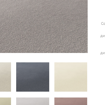
Со
ди
ди