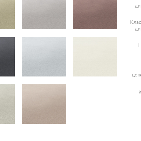
ди
Клас
ди
Н
цена
К