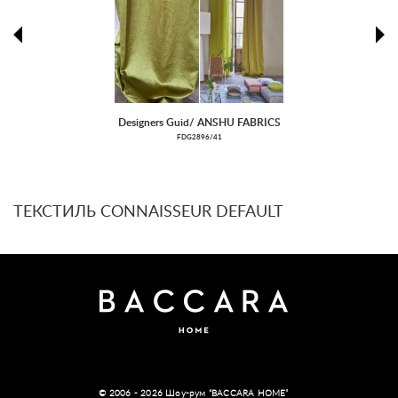
prev
ne
Designers Guid/ ANSHU FABRICS
FDG2896/41
ТЕКСТИЛЬ CONNAISSEUR DEFAULT
© 2006 - 2026 Шоу-рум “BACCARA HOME”