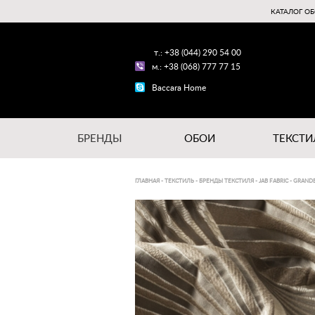
КАТАЛОГ ОБ
т.: +38 (044) 290 54 00
м.: +38 (068) 777 77 15
Baccara Home
БРЕНДЫ
ОБОИ
ТЕКСТИ
ГЛАВНАЯ
-
ТЕКСТИЛЬ
-
БРЕНДЫ ТЕКСТИЛЯ
-
JAB FABRIC
-
GRANDE