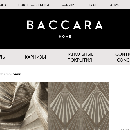
ОЕВ
НОВЫЕ КОЛЛЕКЦИИ
СОБЫТИЯ
БЛОГ
О НАС
НАПОЛЬНЫЕ
CONT
ЛЬ
КАРНИЗЫ
ПОКРЫТИЯ
CONC
ZZA DIVA
-
DESIRE