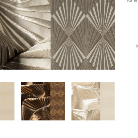
Каче
К