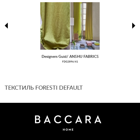
prev
ne
Designers Guid/ ANSHU FABRICS
FDG2896/41
ТЕКСТИЛЬ FORESTI DEFAULT