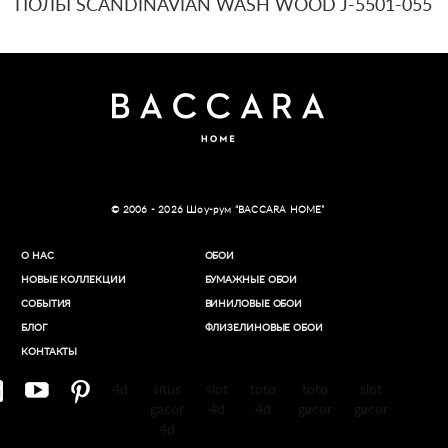
ПОЛЫ SCANDINAVIAN WASH WOOD J-5501-055
© 2006 - 2026 Шоу-рум “BACCARA HOME”
О НАС
ОБОИ
НОВЫЕ КОЛЛЕКЦИИ
БУМАЖНЫЕ ОБОИ
СОБЫТИЯ
ВИНИЛОВЫЕ ОБОИ​
БЛОГ
ФЛИЗЕЛИНОВЫЕ ОБОИ
КОНТАКТЫ
4d
situs
slot
toto
toto
slot
gacor
4d
4d
gacor
gacor
4d