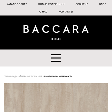
КАТАЛОГ ОБОЕВ
НОВЫЕ КОЛЛЕКЦИИ
СОБЫТИЯ
БЛОГ
О НАС
КОНТАКТЫ
ГЛАВНАЯ
-
ДИЗАЙНЕРСКИЕ ПОЛЫ
-
JAB
-
SCANDINAVIAN WASH WOOD