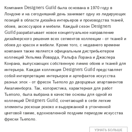
Компания
Designers Guild
была основана в 1970 году в
Лондоне и на сегодняшний день занимает одну из лидирующих
позиций в области дизайна интерьеров и производства тканей,
обоев, аксессуаров и мебели. Каждый сезон
Designers
Guild
разрабатывает новое концептуальное направление
дизайнерского решения всех сегментов коллекции - от тканей и
обоев до красок и мебели. Кроме того, с недавнего времени
компания также является официальным дистрибьютером
коллекций Уильяма Йоварда, Ральфа Лорана и Джаспера
Конрана, выпускающих собственную линию обоев и тканей для
интерьера. Каждая коллекция
Designers Guild
представляет
собой интерпретацию интерьеров и артефактов искусства
разных эпох - от фресок Тьеполо до дворцовых апартаментов
Амалиенборга. Так, колористика, характерная для работ
Тьеполо, была выбрана в качестве основы для одной из
коллекций
Designers Guild
, сочетающей в себе легкие
элементы роскоши рококо и выдержанной в утонченной
цветовой гамме, вдохновленной поздним периодом искусства
фрески Тьеполо.
УЗНАТЬ БОЛЬШЕ