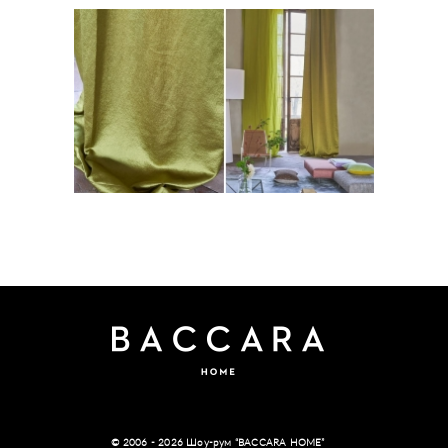
Designers Guid/ ANSHU FABRICS
© 2006 - 2026 Шоу-рум “BACCARA HOME”