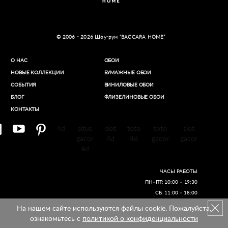
© 2006 - 2026 Шоу-рум “BACCARA HOME”
О НАС
ОБОИ
НОВЫЕ КОЛЛЕКЦИИ
БУМАЖНЫЕ ОБОИ
СОБЫТИЯ
ВИНИЛОВЫЕ ОБОИ​
БЛОГ
ФЛИЗЕЛИНОВЫЕ ОБОИ
КОНТАКТЫ
4d
situs
slot
toto
toto
slot
gacor
4d
4d
gacor
gacor
4d
ЧАСЫ РАБОТЫ
ПН–ПТ: 10:00 – 19:30
СБ: 11:00 – 18:00
На нашем сайте используются файлы cookie. Пожалуйста,
Создание сайтов
ознакомьтесь с
политикой о конфиденциальности