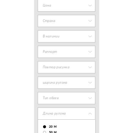
Цена
Страна
В наличии
Раппорт
Повтор рисунка
ширина рулона
Тип обоев
Длина рулона
20 М
50 М