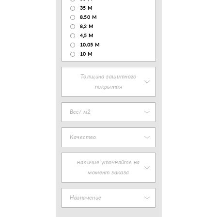
35 М
8.50 М
8,2 М
4,5 М
10.05 М
10 М
Толщина защитного
покрытия
Вес/ м2
Качество
наличие уточняйте на
момент заказа
Назначение