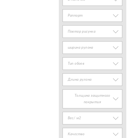
Раппорт
Повтор рисунка
ширина рулона
Тип обоев
Длина рулона
Толщина защитного
покрытия
Вес/ м2
Качество