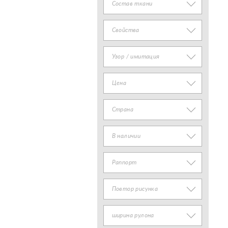
Состав ткани
Свойства
Узор / имитация
Цена
Страна
В наличии
Раппорт
Повтор рисунка
ширина рулона