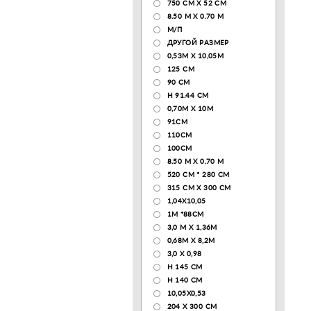
750 CM X 52 CM
8.50 М X 0.70 М
М/П
ДРУГОЙ РАЗМЕР
0,53М Х 10,05М
125 CM
90 СМ
H 91.44 CM
0,70М Х 10М
91СМ
110CM
100CM
8.50 M X 0.70 M
520 СМ * 280 СМ
315 CM X 300 CM
1,04X10,05
1М *88СМ
3,0 М Х 1,36М
0,68М Х 8,2М
3,0 Х 0,98
H 145 CM
H 140 CM
10,05Х0,53
204 Х 300 СМ