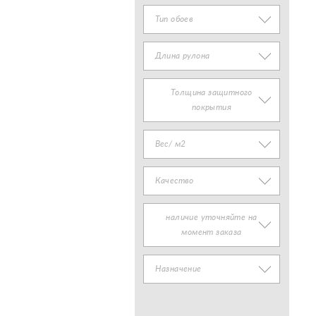
Тип обоев
Длина рулона
Толщина защитного
покрытия
Вес/ м2
Качество
наличие уточняйте на
момент заказа
Назначение