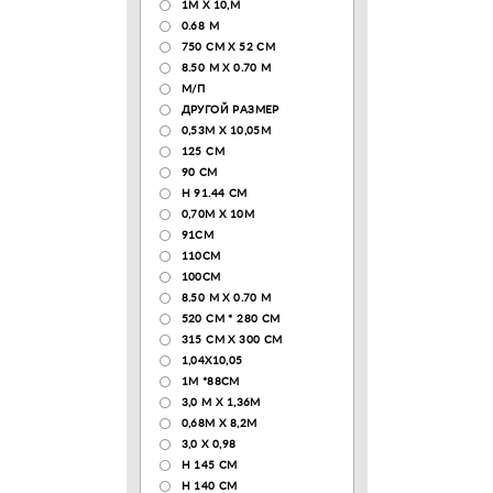
1М Х 10,М
0.68 M
750 CM X 52 CM
8.50 М X 0.70 М
М/П
ДРУГОЙ РАЗМЕР
0,53М Х 10,05М
125 CM
90 СМ
H 91.44 CM
0,70М Х 10М
91СМ
110CM
100CM
8.50 M X 0.70 M
520 СМ * 280 СМ
315 CM X 300 CM
1,04X10,05
1М *88СМ
3,0 М Х 1,36М
0,68М Х 8,2М
3,0 Х 0,98
H 145 CM
H 140 CM