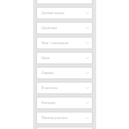
Состав ткани
Свойства
Узор / имитация
Цена
Страна
В наличии
Раппорт
Повтор рисунка