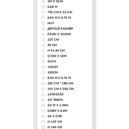
1М Х 10,М
0.68 M
750 CM X 52 CM
8.50 М X 0.70 М
М/П
ДРУГОЙ РАЗМЕР
0,53М Х 10,05М
125 CM
90 СМ
H 91.44 CM
0,70М Х 10М
91СМ
110CM
100CM
8.50 M X 0.70 M
520 СМ * 280 СМ
315 CM X 300 CM
1,04X10,05
1М *88СМ
3,0 М Х 1,36М
0,68М Х 8,2М
3,0 Х 0,98
H 145 CM
H 140 CM