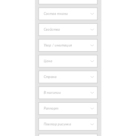
Состав ткани
Свойства
Узор / имитация
Цена
Страна
В наличии
Раппорт
Повтор рисунка