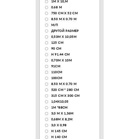
1М Х 10,М
0.68 M
750 CM X 52 CM
8.50 М X 0.70 М
М/П
ДРУГОЙ РАЗМЕР
0,53М Х 10,05М
125 CM
90 СМ
H 91.44 CM
0,70М Х 10М
91СМ
110CM
100CM
8.50 M X 0.70 M
520 СМ * 280 СМ
315 CM X 300 CM
1,04X10,05
1М *88СМ
3,0 М Х 1,36М
0,68М Х 8,2М
3,0 Х 0,98
H 145 CM
H 140 CM