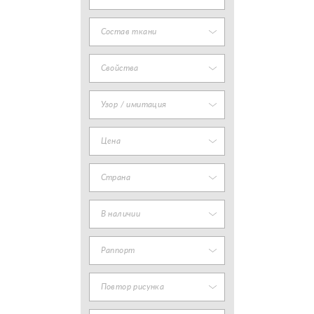
Состав ткани
Свойства
Узор / имитация
Цена
Страна
В наличии
Раппорт
Повтор рисунка