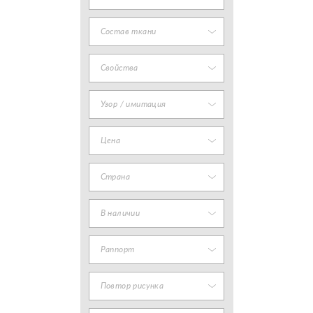
Состав ткани
Свойства
Узор / имитация
Цена
Страна
В наличии
Раппорт
Повтор рисунка