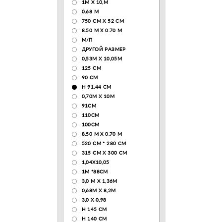
1М Х 10,М
0.68 M
750 CM X 52 CM
8.50 М X 0.70 М
М/П
ДРУГОЙ РАЗМЕР
0,53М Х 10,05М
125 CM
90 СМ
H 91.44 CM
0,70М Х 10М
91СМ
110CM
100CM
8.50 M X 0.70 M
520 СМ * 280 СМ
315 CM X 300 CM
1,04X10,05
1М *88СМ
3,0 М Х 1,36М
0,68М Х 8,2М
3,0 Х 0,98
H 145 CM
H 140 CM